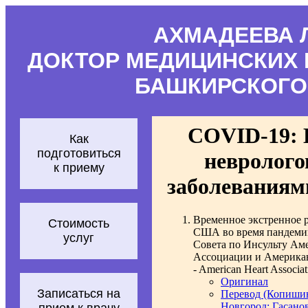
АХМАДЕЕВА 
ДОКТОР МЕДИЦИНСКИХ 
БАШКИРСКОГО
COVID-19: 
Как
подготовиться
невролого
к приему
заболеваниям
Временное экстренное 
Стоимость
США во время пандеми
услуг
Совета по Инсульту Ам
Ассоциации и Америка
- American Heart Associat
Оригинал
Записаться на
Перевод (Копишинс
Новгород; Гасанова