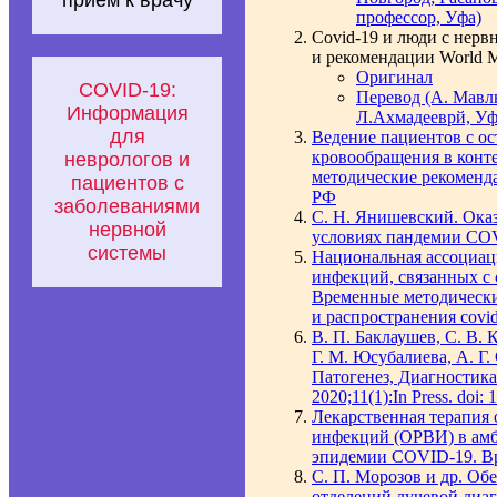
прием к врачу
профессор, Уфа)
Covid-19 и люди с нер
и рекомендации World M
Оригинал
COVID-19:
Перевод (А. Мавл
Информация
Л.Ахмадееврй, Уф
для
Ведение пациентов с о
кровообращения в конт
неврологов и
методические рекоменд
пациентов с
РФ
заболеваниями
С. Н. Янишевский. Ок
нервной
условиях пандемии CO
системы
Национальная ассоциац
инфекций, связанных с
Временные методически
и распространения covi
В. П. Баклаушев, С. В. 
Г. М. Юсубалиева, А. Г
Патогенез, Диагностика
2020;11(1):In Press. doi:
Лекарственная терапия
инфекций (ОРВИ) в амб
эпидемии COVID-19. В
С. П. Морозов и др. О
отделений лучевой диа